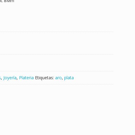
bic 8Mm
t
i
r
s
,
Joyería
,
Plateria
Etiquetas:
aro
,
plata