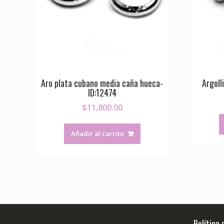
Aro plata cubano media caña hueca-
Argoll
ID:12474
$
11,800.00
Añadir al carrito
Política