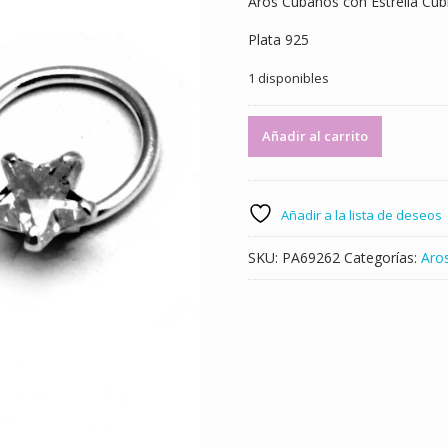
Aros Cubanos con Estrella Cu
Plata 925
1 disponibles
Aros
Añadir al carrito
Cubanos
con
Estrella
Cubic
Añadir a la lista de deseos
8Mm
-
SKU:
PA69262
Categorías:
Aro
ID:
14653
cantidad