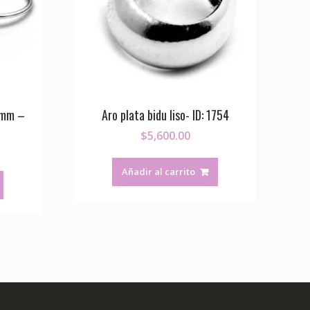
 8mm –
Aro plata bidu liso- ID: 1754
$
5,600.00
Añadir al carrito