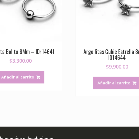
ita Bolita 8Mm – ID: 14641
Argollitas Cubic Estrella
ID14644
$
3,300.00
$
9,900.00
Añadir al carrito
Añadir al carrito
 de cambios y devoluciones