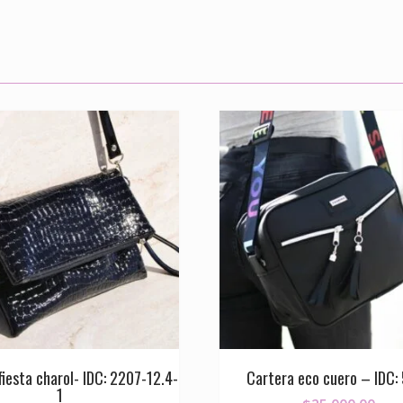
fiesta charol- IDC: 2207-12.4-
Cartera eco cuero – IDC:
1