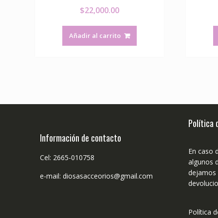
$
22,000.00
Añadir al carrito
Política
Información de contacto
En caso 
Cel: 2665-010758
algunos d
dejamos n
e-mail: diosasacceorios@gmail.com
devolucio
Política 