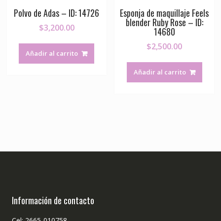
Polvo de Adas – ID: 14726
Esponja de maquillaje Feels
blender Ruby Rose – ID:
$
3,200.00
14680
$
2,500.00
Añadir al carrito
Añadir al carrito
Información de contacto
Cel: 2665-010758