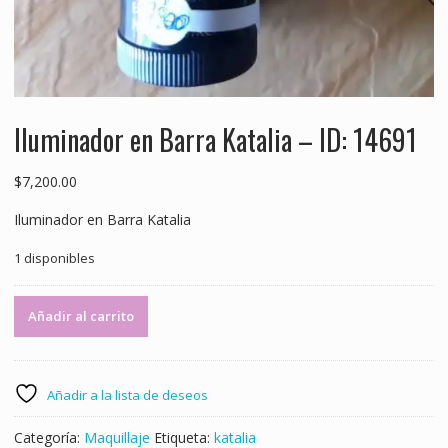
Iluminador en Barra Katalia – ID: 14691
$
7,200.00
Iluminador en Barra Katalia
1 disponibles
Iluminador
Añadir al carrito
en
Barra
Katalia
-
Añadir a la lista de deseos
ID:
14691
Categoría:
Maquillaje
Etiqueta:
katalia