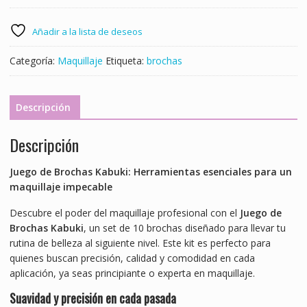
Brochas
Kabuki
-
Añadir a la lista de deseos
ID:
14709
Categoría:
Maquillaje
Etiqueta:
brochas
cantidad
Descripción
Descripción
Juego de Brochas Kabuki: Herramientas esenciales para un
maquillaje impecable
Descubre el poder del maquillaje profesional con el
Juego de
Brochas Kabuki
, un set de 10 brochas diseñado para llevar tu
rutina de belleza al siguiente nivel. Este kit es perfecto para
quienes buscan precisión, calidad y comodidad en cada
aplicación, ya seas principiante o experta en maquillaje.
Suavidad y precisión en cada pasada