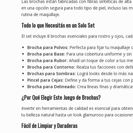
Las brochas están fabricadas con fibras sintéticas de alt
en una opción segura para todo tipo de piel, incluso las
rutina de maquillaje.
Todo lo que Necesitás en un Solo Set
El set incluye 8 brochas esenciales para rostro y ojos, ca
Brocha para Polvos:
Perfecta para fijar tu maquillaje
Brocha para Base:
Para una cobertura uniforme y sin 
Brocha para Rubor:
Añadí un toque de color a tus meji
Brocha para Contorno:
Realza tus facciones con defin
Brochas para Sombras:
Lográ looks desde lo más nat
Pincel para Cejas:
Define y da forma a tus cejas con p
Brocha para Delineado:
Crea líneas finas y dramáticas
¿Por Qué Elegir Este Juego de Brochas?
Invertir en herramientas de calidad es esencial para obte
tu belleza natural hasta un look glamuroso para ocasiones
Fácil de Limpiar y Duraderas