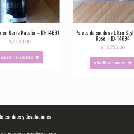
r en Barra Katalia – ID: 14691
Paleta de sombras Ultra Styl
Rose – ID: 14694
$
7,200.00
$
12,750.00
Añadir al carrito
Añadir al carrito
 de cambios y devoluciones
de que tengas problemas con