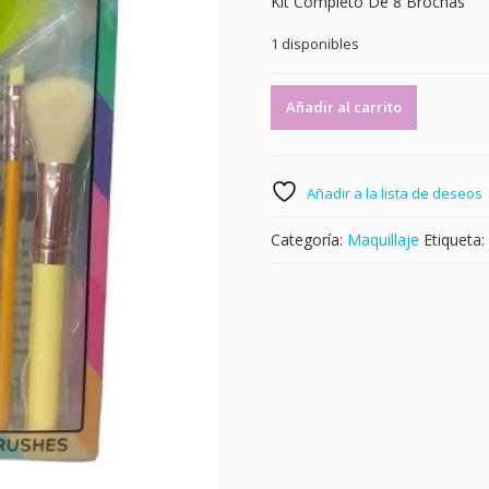
Kit Completo De 8 Brochas
1 disponibles
Kit
Añadir al carrito
Completo
De
8
Brochas
Añadir a la lista de deseos
-
ID:
Categoría:
Maquillaje
Etiqueta:
14721
cantidad