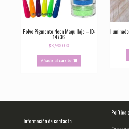
Polvo Pigmento Neon Maquillaje – ID:
Iluminado
14736
$
3,900.00
Añadir al carrito
Política
Información de contacto
En caso 