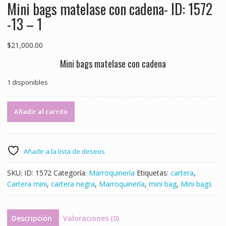
Mini bags matelase con cadena- ID: 1572
-13 – 1
$
21,000.00
Mini bags matelase con cadena
1 disponibles
Mini
Añadir al carrito
bags
matelase
con
cadena-
Añadir a la lista de deseos
ID:
1572
SKU:
ID: 1572
Categoría:
Marroquinería
Etiquetas:
cartera
,
-13
Cartera mini
,
cartera negra
,
Marroquinería
,
mini bag
,
Mini bags
-
1
cantidad
Descripción
Valoraciones (0)