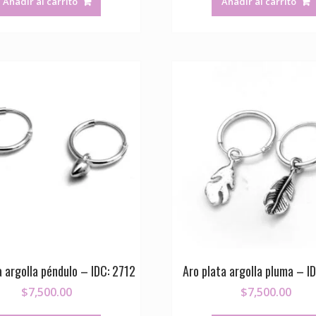
Añadir al carrito
Añadir al carrito
a argolla péndulo – IDC: 2712
Aro plata argolla pluma – I
$
7,500.00
$
7,500.00