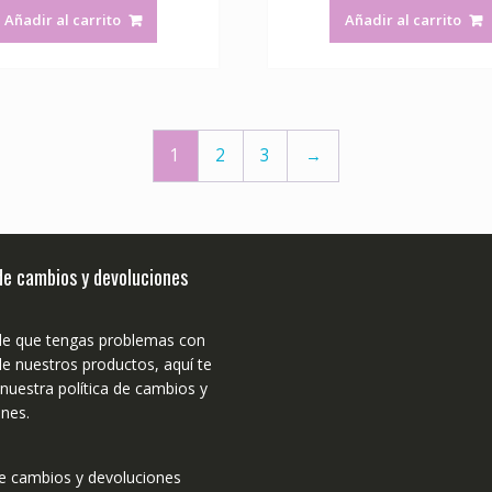
Añadir al carrito
Añadir al carrito
1
2
3
→
 de cambios y devoluciones
de que tengas problemas con
e nuestros productos, aquí te
uestra política de cambios y
nes.
de cambios y devoluciones