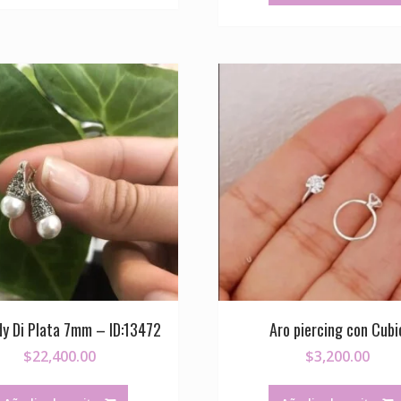
dy Di Plata 7mm – ID:13472
Aro piercing con Cubi
$
22,400.00
$
3,200.00