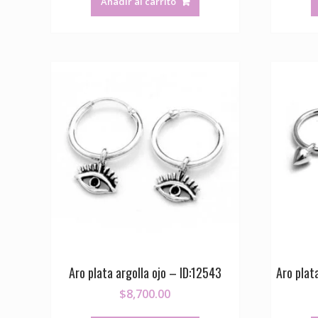
Añadir al carrito
Aro plata argolla ojo – ID:12543
Aro plat
$
8,700.00