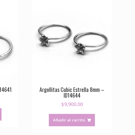
t
i
r
 14641
Argollitas Cubic Estrella 8mm –
ID14644
$
9,900.00
Añadir al carrito