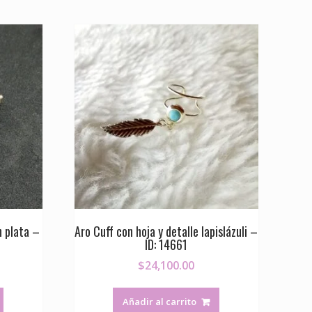
n plata –
Aro Cuff con hoja y detalle lapislázuli –
ID: 14661
$
24,100.00
Añadir al carrito