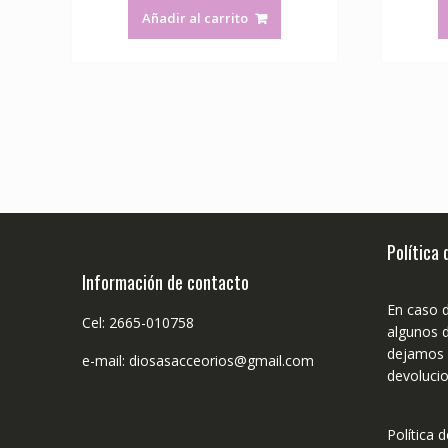
Añadir al carrito
Política
Información de contacto
En caso 
Cel: 2665-010758
algunos d
dejamos n
e-mail: diosasacceorios@gmail.com
devolucio
Política 