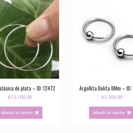
 clásica de plata – ID: 12472
Argollita Bolita 8Mm – ID:
$
13,100.00
$
3,300.00
Añadir al carrito
Añadir al carrito