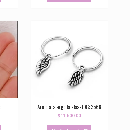
c
Aro plata argolla alas- IDC: 3566
$
11,600.00