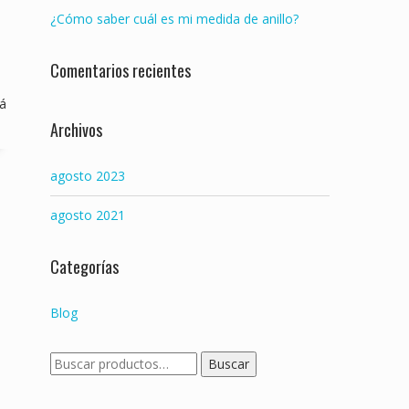
t
¿Cómo saber cuál es mi medida de anillo?
i
Comentarios recientes
r
rá
Archivos
agosto 2023
agosto 2021
Categorías
Blog
Buscar
Buscar
por: