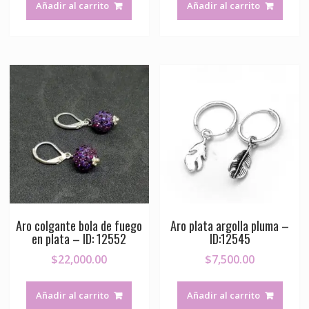
Añadir al carrito
Añadir al carrito
Aro colgante bola de fuego
Aro plata argolla pluma –
en plata – ID: 12552
ID:12545
$
22,000.00
$
7,500.00
Añadir al carrito
Añadir al carrito