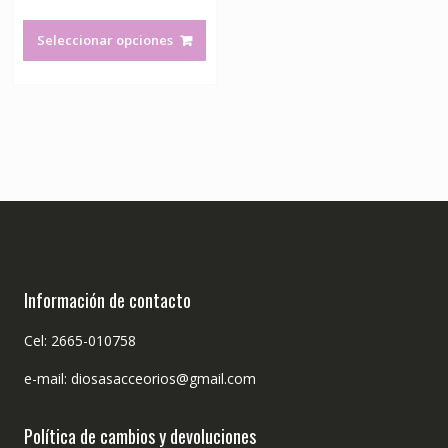
Este
producto
Seleccionar opciones
tiene
múltiples
variantes.
Las
opciones
se
pueden
elegir
en
la
página
Información de contacto
de
producto
Cel: 2665-010758
e-mail: diosasacceorios@gmail.com
Política de cambios y devoluciones