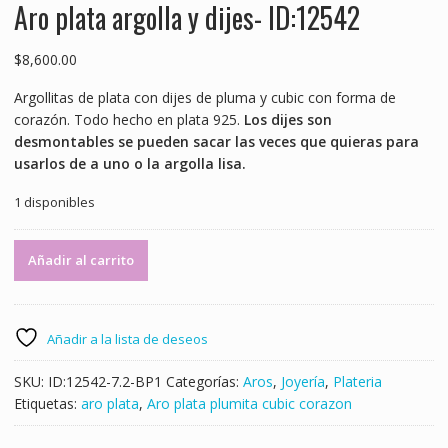
Aro plata argolla y dijes- ID:12542
$
8,600.00
Argollitas de plata con dijes de pluma y cubic con forma de
corazón. Todo hecho en plata 925.
Los dijes son
desmontables se pueden sacar las veces que quieras para
usarlos de a uno o la argolla lisa.
1 disponibles
Aro
Añadir al carrito
plata
argolla
y
dijes-
Añadir a la lista de deseos
ID:12542
cantidad
SKU:
ID:12542-7.2-BP1
Categorías:
Aros
,
Joyería
,
Plateria
Etiquetas:
aro plata
,
Aro plata plumita cubic corazon