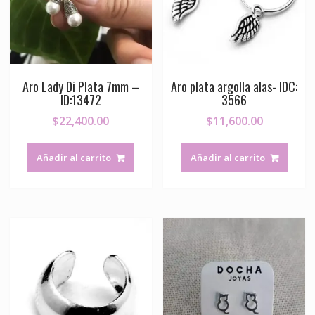
Aro Lady Di Plata 7mm –
Aro plata argolla alas- IDC:
ID:13472
3566
$
22,400.00
$
11,600.00
Añadir al carrito
Añadir al carrito