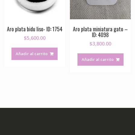
Aro plata bidu liso- ID: 1754
Aro plata miniatura gato –
ID: 4098
$
5,600.00
$
3,800.00
Añadir al carrito
Añadir al carrito