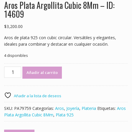
Aros Plata Argollita Cubic 8Mm – ID:
14609
$
3,200.00
Aros de plata 925 con cubic circular. Versátiles y elegantes,
ideales para combinar y destacar en cualquier ocasión.
4 disponibles
Aros
Añadir al carrito
Plata
Argollita
Cubic
8Mm
Añadir a la lista de deseos
-
ID:
SKU:
PA79759
Categorías:
Aros
,
Joyería
,
Plateria
Etiquetas:
Aros
14609
Plata Argollita Cubic 8Mm
,
Plata 925
cantidad