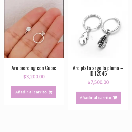
Aro piercing con Cubic
Aro plata argolla pluma –
ID:12545
$
3,200.00
$
7,500.00
Añadir al carrito
Añadir al carrito