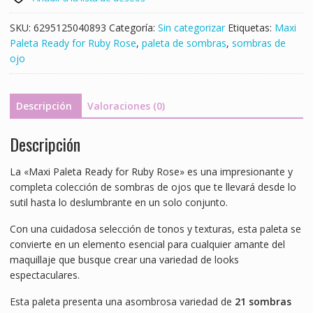
Rose
-
SKU:
6295125040893
Categoría:
Sin categorizar
Etiquetas:
Maxi
ID:
Paleta Ready for Ruby Rose
,
paleta de sombras
,
sombras de
10028
ojo
cantidad
Descripción
Valoraciones (0)
Descripción
La «Maxi Paleta Ready for Ruby Rose» es una impresionante y
completa colección de sombras de ojos que te llevará desde lo
sutil hasta lo deslumbrante en un solo conjunto.
Con una cuidadosa selección de tonos y texturas, esta paleta se
convierte en un elemento esencial para cualquier amante del
maquillaje que busque crear una variedad de looks
espectaculares.
Esta paleta presenta una asombrosa variedad de
21 sombras