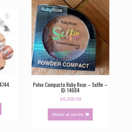
14744
Polvo Compacto Ruby Rose – Selfie –
ID: 14684
$
6,300.00
Añadir al carrito