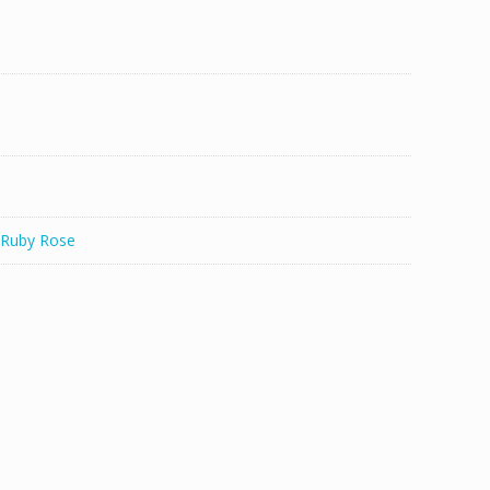
t
i
r
Ruby Rose