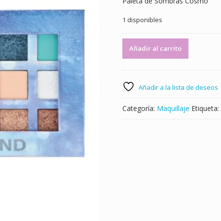
Paleta de Sombras Cosmo
1 disponibles
Paleta
Añadir al carrito
de
Sombras
Cosmo
-
Añadir a la lista de deseos
ID:
14683
Categoría:
Maquillaje
Etiqueta:
cantidad