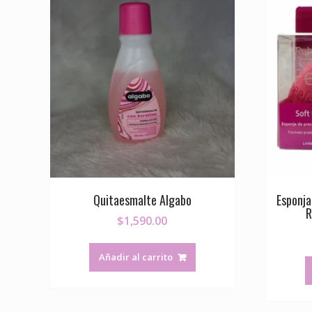
Quitaesmalte Algabo
Esponja
R
$
1,590.00
Añadir al carrito