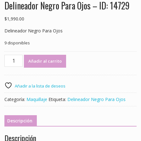
Delineador Negro Para Ojos – ID: 14729
$
1,990.00
Delineador Negro Para Ojos
9 disponibles
Delineador
Añadir al carrito
Negro
Para
Ojos
-
Añadir a la lista de deseos
ID:
14729
Categoría:
Maquillaje
Etiqueta:
Delineador Negro Para Ojos
cantidad
Descripción
Descripción