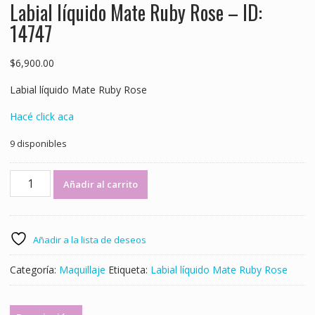
Labial líquido Mate Ruby Rose – ID:
14747
$
6,900.00
Labial líquido Mate Ruby Rose
Hacé click aca
9 disponibles
Labial
Añadir al carrito
líquido
Mate
Ruby
Rose
Añadir a la lista de deseos
-
ID:
Categoría:
Maquillaje
Etiqueta:
Labial líquido Mate Ruby Rose
14747
cantidad