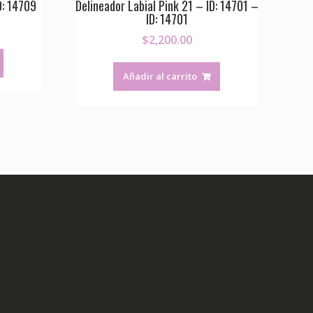
D: 14709
Delineador Labial Pink 21 – ID: 14701 –
ID: 14701
$
2,200.00
Añadir al carrito