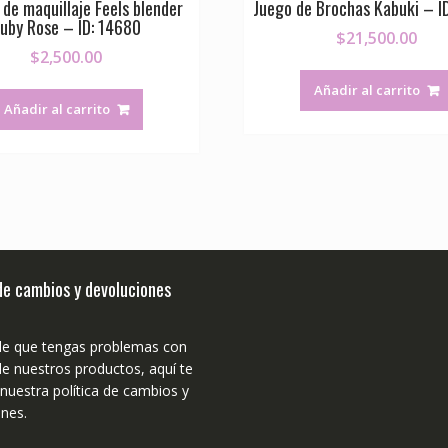
 de maquillaje Feels blender
Juego de Brochas Kabuki – I
uby Rose – ID: 14680
$
21,500.00
$
2,500.00
Añadir al carrito
Añadir al carrito
 de cambios y devoluciones
de que tengas problemas con
e nuestros productos, aquí te
uestra política de cambios y
nes.