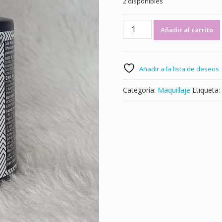
2 disponibles
Quitaesmalte
Añadir al carrito
Express
Algabo
cantidad
Añadir a la lista de deseos
Categoría:
Maquillaje
Etiqueta: