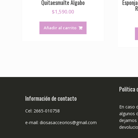
Quitaesmalte Algabo
Esponja
R
$
1,590.00
Añadir al carrito
Política
Información de contacto
En caso 
Cel: 2665-010758
algunos d
dejamos n
e-mail: diosasacceorios@gmail.com
devolucio