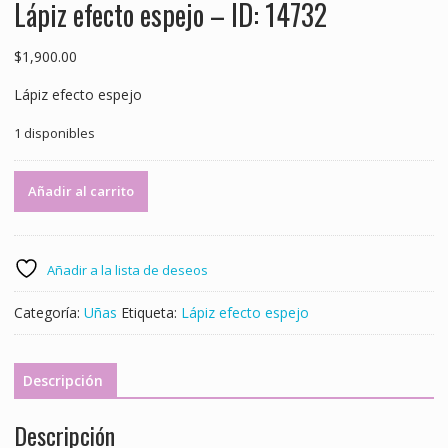
Lápiz efecto espejo – ID: 14732
$
1,900.00
Lápiz efecto espejo
1 disponibles
Lápiz
Añadir al carrito
efecto
espejo
-
ID:
Añadir a la lista de deseos
14732
cantidad
Categoría:
Uñas
Etiqueta:
Lápiz efecto espejo
Descripción
Descripción