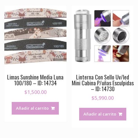
Limas Sunshine Media Luna
Linterna Con Sello Uv/led
100/180 – ID: 14734
Mini Cabina P/uñas Esculpidas
– ID: 14730
$
1,500.00
$
5,990.00
Añadir al carrito
Añadir al carrito