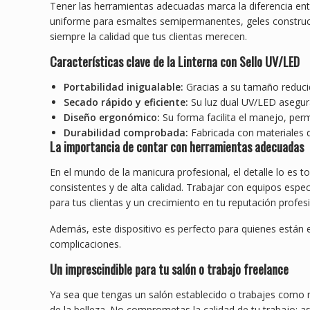
Tener las herramientas adecuadas marca la diferencia en
uniforme para esmaltes semipermanentes, geles construc
siempre la calidad que tus clientas merecen.
Características clave de la Linterna con Sello UV/LED
Portabilidad inigualable:
Gracias a su tamaño reducido
Secado rápido y eficiente:
Su luz dual UV/LED asegur
Diseño ergonómico:
Su forma facilita el manejo, perm
Durabilidad comprobada:
Fabricada con materiales de
La importancia de contar con herramientas adecuadas
En el mundo de la manicura profesional, el detalle lo es
consistentes y de alta calidad. Trabajar con equipos espec
para tus clientas y un crecimiento en tu reputación profesi
Además, este dispositivo es perfecto para quienes están e
complicaciones.
Un imprescindible para tu salón o trabajo freelance
Ya sea que tengas un salón establecido o trabajes como 
de la belleza. No comprometas la calidad de tu trabajo: as