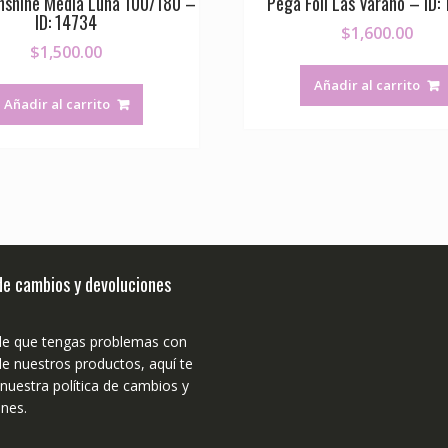
nshine Media Luna 100/180 –
Pega Foil Las Varano – ID:
ID: 14734
$
1,600.00
$
1,500.00
Añadir al carrito
Añadir al carrito
 de cambios y devoluciones
de que tengas problemas con
e nuestros productos, aquí te
uestra política de cambios y
nes.