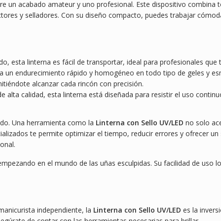
tre un acabado amateur y uno profesional. Este dispositivo combina 
tores y selladores. Con su diseño compacto, puedes trabajar cómod
, esta linterna es fácil de transportar, ideal para profesionales que 
a un endurecimiento rápido y homogéneo en todo tipo de geles y esm
itiéndote alcanzar cada rincón con precisión.
 alta calidad, esta linterna está diseñada para resistir el uso continu
 todo. Una herramienta como la
Linterna con Sello UV/LED
no solo ace
ializados te permite optimizar el tiempo, reducir errores y ofrecer un
onal.
mpezando en el mundo de las uñas esculpidas. Su facilidad de uso lo c
manicurista independiente, la
Linterna con Sello UV/LED
es la invers
egúrate de contar con las herramientas necesarias para brillar.