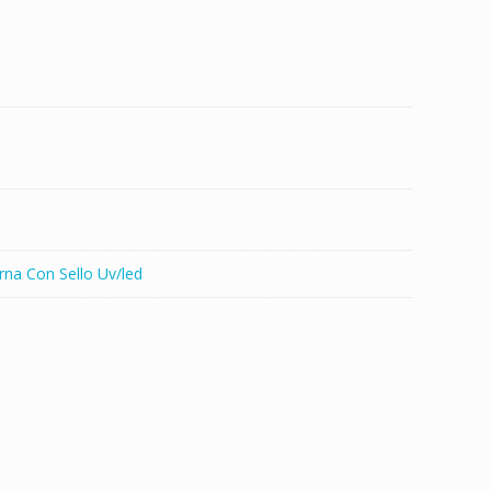
t
i
r
rna Con Sello Uv/led