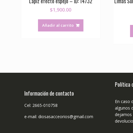
Lápiz efecto espejo – ID: 14732
Limas Su
$
1,900.00
Añadir al carrito
Política
Información de contacto
En caso 
Cel: 2665-010758
algunos d
dejamos n
e-mail: diosasacceorios@gmail.com
devolucio