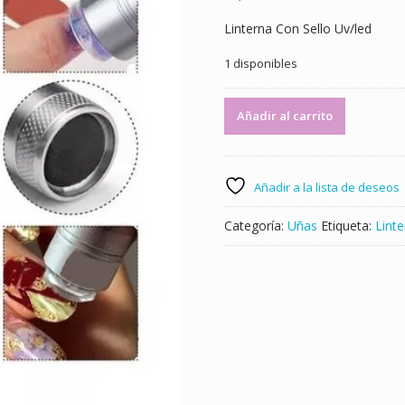
Linterna Con Sello Uv/led
1 disponibles
Linterna
Añadir al carrito
Con
Sello
Uv/led
Mini
Añadir a la lista de deseos
Cabina
P/uñas
Categoría:
Uñas
Etiqueta:
Linte
Esculpidas
-
ID:
14730
cantidad